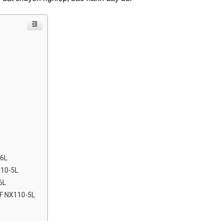
26L
110-5L
6L
MF NX110-5L