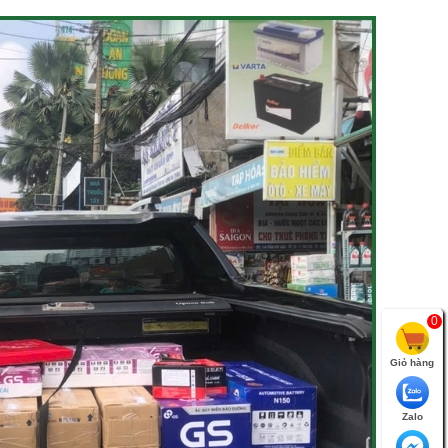
0
Giỏ hàng
Zalo