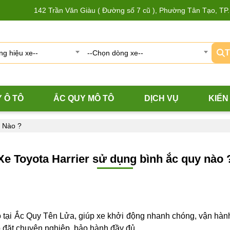
142 Trần Văn Giàu ( Đường số 7 cũ ), Phường Tân Tạo, T
T
g hiệu xe--
--Chọn dòng xe--
 Ô TÔ
ẮC QUY MÔ TÔ
DỊCH VỤ
KIẾN
y Nào ?
Xe Toyota Harrier sử dụng bình ắc quy nào 
 tại Ắc Quy Tên Lửa, giúp xe khởi động nhanh chóng, vận hành 
p đặt chuyên nghiệp, bảo hành đầy đủ.