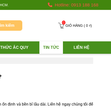
Hotline:
0913 188 168
P.HCM.
0
ìm kiếm
GIỎ HÀNG (
0 ₫
)
 THỨC ẮC QUY
TIN TỨC
LIÊN HỆ
?
ổn định và bền bỉ lâu dài. Liên hệ ngay chúng tôi để