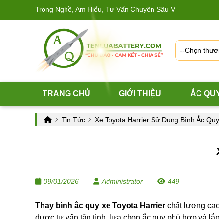
 Nghề, Am Hiểu, Tư Vấn Chuyên Sâu Và Chuẩn Xác
--Chọn thươn
TRANG CHỦ
GIỚI THIỆU
ẮC QUY
Tin Tức
Xe Toyota Harrier Sử Dụng Bình Ắc Qu
09/01/2026
Administrator
449
Thay bình ắc quy xe Toyota Harrier
chất lượng cao
được tư vấn tận tình, lựa chọn ắc quy phù hợp và lắ