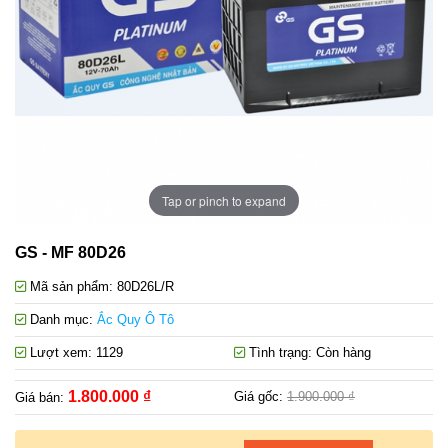
Tap or pinch to expand
GS - MF 80D26
Mã sản phẩm:
80D26L/R
Danh mục:
Ắc Quy Ô Tô
Lượt xem:
1129
Tình trạng:
Còn hàng
1.800.000 ₫
Giá gốc:
1.900.000 ₫
Giá bán: