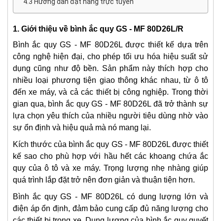
4.3 Hướng dẫn đặt hàng trực tuyến
1. Giới thiệu về bình ắc quy GS - MF 80D26L/R
Bình ắc quy GS - MF 80D26L được thiết kế dựa trên
công nghệ hiện đại, cho phép tối ưu hóa hiệu suất sử
dụng cũng như độ bền. Sản phẩm này thích hợp cho
nhiều loại phương tiện giao thông khác nhau, từ ô tô
đến xe máy, và cả các thiết bị công nghiệp. Trong thời
gian qua, bình ắc quy GS - MF 80D26L đã trở thành sự
lựa chọn yêu thích của nhiều người tiêu dùng nhờ vào
sự ổn định và hiệu quả mà nó mang lại.
Kích thước của bình ắc quy GS - MF 80D26L được thiết
kế sao cho phù hợp với hầu hết các khoang chứa ắc
quy của ô tô và xe máy. Trọng lượng nhẹ nhàng giúp
quá trình lắp đặt trở nên đơn giản và thuận tiện hơn.
Bình ắc quy GS - MF 80D26L có dung lượng lớn và
điện áp ổn định, đảm bảo cung cấp đủ năng lượng cho
các thiết bị trong xe. Dung lượng của bình ắc quy quyết