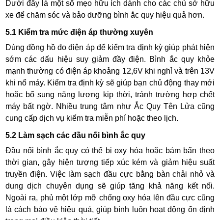
Dưới đây là một số mẹo hữu ích dành cho các chủ sở hữu
xe để chăm sóc và bảo dưỡng bình ắc quy hiệu quả hơn.
5.1 Kiểm tra mức điện áp thường xuyên
Dùng đồng hồ đo điện áp để kiểm tra định kỳ giúp phát hiện
sớm các dấu hiệu suy giảm đầy điện. Bình ắc quy khỏe
mạnh thường có điện áp khoảng 12,6V khi nghỉ và trên 13V
khi nổ máy. Kiểm tra định kỳ sẽ giúp bạn chủ động thay mới
hoặc bổ sung năng lượng kịp thời, tránh trường hợp chết
máy bất ngờ. Nhiều trung tâm như Ắc Quy Tên Lửa cũng
cung cấp dịch vụ kiểm tra miễn phí hoặc theo lịch.
5.2 Làm sạch các đầu nối bình ắc quy
Đầu nối bình ắc quy có thể bị oxy hóa hoặc bám bẩn theo
thời gian, gây hiện tượng tiếp xúc kém và giảm hiệu suất
truyền điện. Việc làm sạch đầu cực bằng bàn chải nhỏ và
dung dịch chuyên dụng sẽ giúp tăng khả năng kết nối.
Ngoài ra, phủ một lớp mỡ chống oxy hóa lên đầu cực cũng
là cách bảo vệ hiệu quả, giúp bình luôn hoạt động ổn định