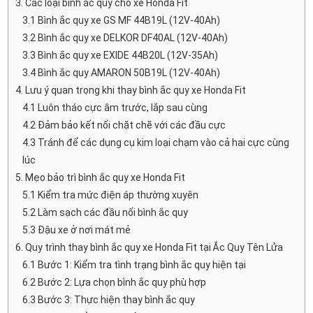
3. Các loại bình ắc quy cho xe Honda Fit
3.1 Bình ắc quy xe GS MF 44B19L (12V-40Ah)
3.2 Bình ắc quy xe DELKOR DF40AL (12V-40Ah)
3.3 Bình ắc quy xe EXIDE 44B20L (12V-35Ah)
3.4 Bình ắc quy AMARON 50B19L (12V-40Ah)
4. Lưu ý quan trọng khi thay bình ắc quy xe Honda Fit
4.1 Luôn tháo cực âm trước, lắp sau cùng
4.2 Đảm bảo kết nối chặt chẽ với các đầu cực
4.3 Tránh để các dụng cụ kim loại chạm vào cả hai cực cùng
lúc
5. Mẹo bảo trì bình ắc quy xe Honda Fit
5.1 Kiểm tra mức điện áp thường xuyên
5.2 Làm sạch các đầu nối bình ắc quy
5.3 Đậu xe ở nơi mát mẻ
6. Quy trình thay bình ắc quy xe Honda Fit tại Ắc Quy Tên Lửa
6.1 Bước 1: Kiểm tra tình trạng bình ắc quy hiện tại
6.2 Bước 2: Lựa chọn bình ắc quy phù hợp
6.3 Bước 3: Thực hiện thay bình ắc quy