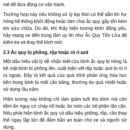
mẽ để đưa động cơ vận hành.
Trường hợp này nếu không xử lý kịp thời có thể dẫn tới hư
hỏng hệ thống khởi động hoặc làm chai ắc quy, gây tốn kém
khi sửa chữa. Do đó, khi thấy hiện tượng khởi động yếu,
hãy mang xe đến trung tâm uy tín như Ắc Quy Tên Lửa để
kiểm tra và thay thế bình mới.
2.3 Ắc quy bị phồng, rộp hoặc rò rỉ axit
Một dấu hiệu vật lý dễ nhận biết của bình ắc quy bị hỏng là
bề mặt bình bị phồng lên, xuất hiện vết rộp hoặc axit bị rò rỉ
ra ngoài. Đây là kết quả của quá trình phản ứng hóa học
bên trong bình bị mất cân bằng, thường do quá nhiệt hoặc
sử dụng lâu năm.
Hiện tượng này không chỉ làm giảm tuổi thọ bình mà còn
tiềm ẩn nguy cơ cháy nổ hoặc ăn mòn các bộ phận lân cận.
Nếu phát hiện bình ắc quy có dấu hiệu phồng, rộp, cần thay
thế ngay lập tức để đảm bảo an toàn cho xe và người sử
dụng.