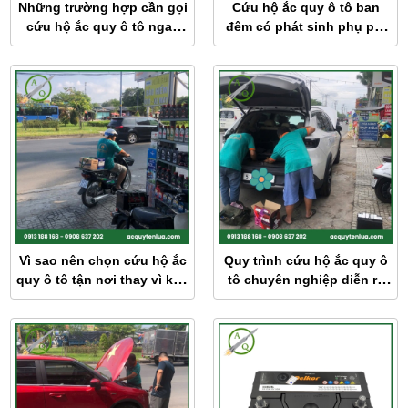
Những trường hợp cần gọi
Cứu hộ ắc quy ô tô ban
cứu hộ ắc quy ô tô ngay
đêm có phát sinh phụ phí
lập tức
không?
Vì sao nên chọn cứu hộ ắc
Quy trình cứu hộ ắc quy ô
quy ô tô tận nơi thay vì kéo
tô chuyên nghiệp diễn ra
xe về gara?
như thế nào?