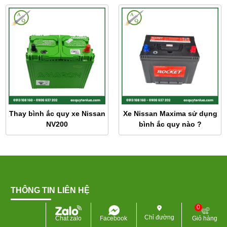
Thay bình ắc quy xe Nissan
Xe Nissan Maxima sử dụng
NV200
bình ắc quy nào ?
THÔNG TIN LIÊN HỆ
0
CÔNG TY TNHH ẮC QUY TÊN LỬA
Chỉ đường
Chat zalo
Facebook
Giỏ hàng