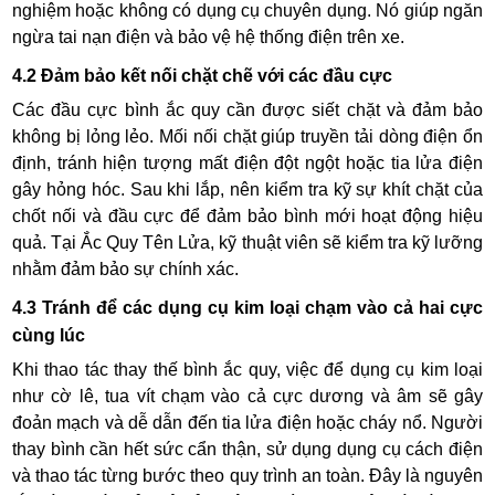
nghiệm hoặc không có dụng cụ chuyên dụng. Nó giúp ngăn
ngừa tai nạn điện và bảo vệ hệ thống điện trên xe.
4.2 Đảm bảo kết nối chặt chẽ với các đầu cực
Các đầu cực bình ắc quy cần được siết chặt và đảm bảo
không bị lỏng lẻo. Mối nối chặt giúp truyền tải dòng điện ổn
định, tránh hiện tượng mất điện đột ngột hoặc tia lửa điện
gây hỏng hóc. Sau khi lắp, nên kiểm tra kỹ sự khít chặt của
chốt nối và đầu cực để đảm bảo bình mới hoạt động hiệu
quả. Tại Ắc Quy Tên Lửa, kỹ thuật viên sẽ kiểm tra kỹ lưỡng
nhằm đảm bảo sự chính xác.
4.3 Tránh để các dụng cụ kim loại chạm vào cả hai cực
cùng lúc
Khi thao tác thay thế bình ắc quy, việc để dụng cụ kim loại
như cờ lê, tua vít chạm vào cả cực dương và âm sẽ gây
đoản mạch và dễ dẫn đến tia lửa điện hoặc cháy nổ. Người
thay bình cần hết sức cẩn thận, sử dụng dụng cụ cách điện
và thao tác từng bước theo quy trình an toàn. Đây là nguyên